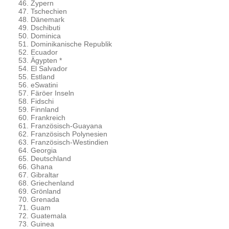
Zypern
Tschechien
Dänemark
Dschibuti
Dominica
Dominikanische Republik
Ecuador
Ägypten *
El Salvador
Estland
eSwatini
Färöer Inseln
Fidschi
Finnland
Frankreich
Französisch-Guayana
Französisch Polynesien
Französisch-Westindien
Georgia
Deutschland
Ghana
Gibraltar
Griechenland
Grönland
Grenada
Guam
Guatemala
Guinea