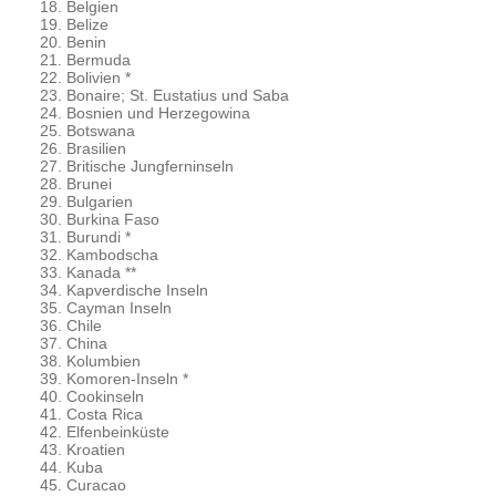
Belgien
Belize
Benin
Bermuda
Bolivien *
Bonaire; St. Eustatius und Saba
Bosnien und Herzegowina
Botswana
Brasilien
Britische Jungferninseln
Brunei
Bulgarien
Burkina Faso
Burundi *
Kambodscha
Kanada **
Kapverdische Inseln
Cayman Inseln
Chile
China
Kolumbien
Komoren-Inseln *
Cookinseln
Costa Rica
Elfenbeinküste
Kroatien
Kuba
Curacao