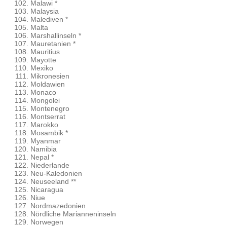
Malawi *
Malaysia
Malediven *
Malta
Marshallinseln *
Mauretanien *
Mauritius
Mayotte
Mexiko
Mikronesien
Moldawien
Monaco
Mongolei
Montenegro
Montserrat
Marokko
Mosambik *
Myanmar
Namibia
Nepal *
Niederlande
Neu-Kaledonien
Neuseeland **
Nicaragua
Niue
Nordmazedonien
Nördliche Marianneninseln
Norwegen