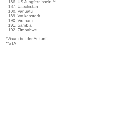
US Jungferninseln **
Usbekistan
Vanuatu
Vatikanstadt
Vietnam
Sambia
Zimbabwe
*Visum bei der Ankunft
**eTA
© 2015 - 2026 ООО "GLOBAL CONNECT"