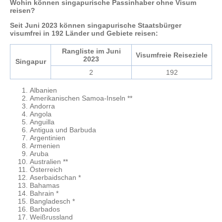
Wohin können singapurische Passinhaber ohne Visum
reisen?
Seit Juni 2023 können singapurische Staatsbürger
visumfrei in 192 Länder und Gebiete reisen:
Rangliste im Juni
Visumfreie Reiseziele
2023
Singapur
2
192
Albanien
Amerikanischen Samoa-Inseln **
Andorra
Angola
Anguilla
Antigua und Barbuda
Argentinien
Armenien
Aruba
Australien **
Österreich
Aserbaidschan *
Bahamas
Bahrain *
Bangladesch *
Barbados
Weißrussland