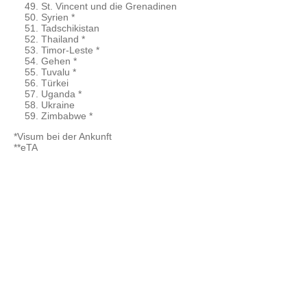
St. Vincent und die Grenadinen
Syrien *
Tadschikistan
Thailand *
Timor-Leste *
Gehen *
Tuvalu *
Türkei
Uganda *
Ukraine
Zimbabwe *
*Visum bei der Ankunft
**eTA
© 2015 - 2026 ООО "GLOBAL CONNECT"