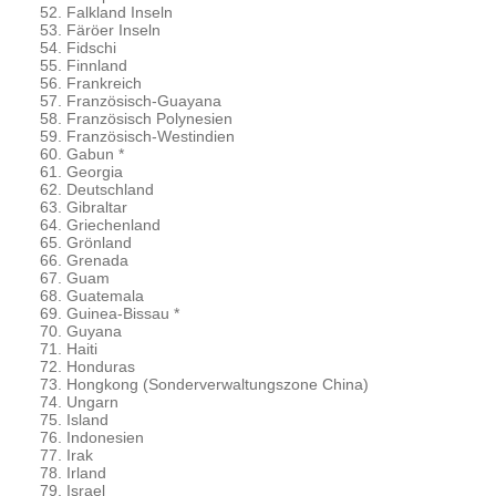
Falkland Inseln
Färöer Inseln
Fidschi
Finnland
Frankreich
Französisch-Guayana
Französisch Polynesien
Französisch-Westindien
Gabun *
Georgia
Deutschland
Gibraltar
Griechenland
Grönland
Grenada
Guam
Guatemala
Guinea-Bissau *
Guyana
Haiti
Honduras
Hongkong (Sonderverwaltungszone China)
Ungarn
Island
Indonesien
Irak
Irland
Israel