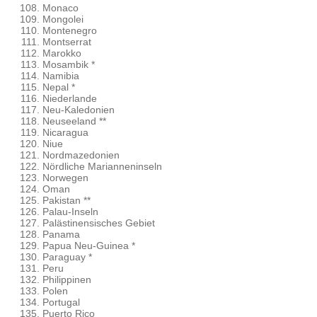
Monaco
Mongolei
Montenegro
Montserrat
Marokko
Mosambik *
Namibia
Nepal *
Niederlande
Neu-Kaledonien
Neuseeland **
Nicaragua
Niue
Nordmazedonien
Nördliche Marianneninseln
Norwegen
Oman
Pakistan **
Palau-Inseln
Palästinensisches Gebiet
Panama
Papua Neu-Guinea *
Paraguay *
Peru
Philippinen
Polen
Portugal
Puerto Rico