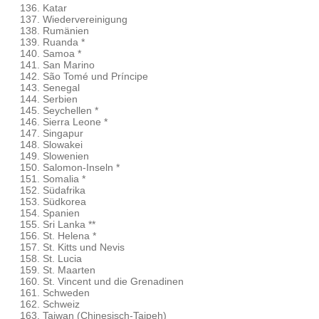
Katar
Wiedervereinigung
Rumänien
Ruanda *
Samoa *
San Marino
São Tomé und Príncipe
Senegal
Serbien
Seychellen *
Sierra Leone *
Singapur
Slowakei
Slowenien
Salomon-Inseln *
Somalia *
Südafrika
Südkorea
Spanien
Sri Lanka **
St. Helena *
St. Kitts und Nevis
St. Lucia
St. Maarten
St. Vincent und die Grenadinen
Schweden
Schweiz
Taiwan (Chinesisch-Taipeh)