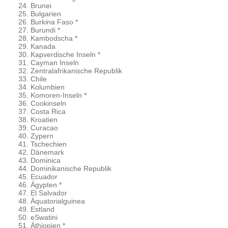
Brunei
Bulgarien
Burkina Faso *
Burundi *
Kambodscha *
Kanada
Kapverdische Inseln *
Cayman Inseln
Zentralafrikanische Republik
Chile
Kolumbien
Komoren-Inseln *
Cookinseln
Costa Rica
Kroatien
Curacao
Zypern
Tschechien
Dänemark
Dominica
Dominikanische Republik
Ecuador
Ägypten *
El Salvador
Äquatorialguinea
Estland
eSwatini
Äthiopien *