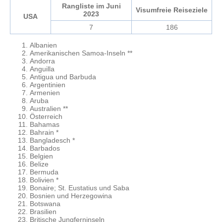
Rangliste im Juni
Visumfreie Reiseziele
2023
USA
7
186
Albanien
Amerikanischen Samoa-Inseln **
Andorra
Anguilla
Antigua und Barbuda
Argentinien
Armenien
Aruba
Australien **
Österreich
Bahamas
Bahrain *
Bangladesch *
Barbados
Belgien
Belize
Bermuda
Bolivien *
Bonaire; St. Eustatius und Saba
Bosnien und Herzegowina
Botswana
Brasilien
Britische Jungferninseln