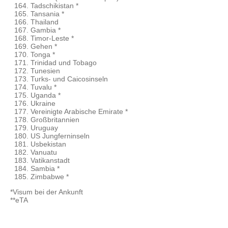
Tadschikistan *
Tansania *
Thailand
Gambia *
Timor-Leste *
Gehen *
Tonga *
Trinidad und Tobago
Tunesien
Turks- und Caicosinseln
Tuvalu *
Uganda *
Ukraine
Vereinigte Arabische Emirate *
Großbritannien
Uruguay
US Jungferninseln
Usbekistan
Vanuatu
Vatikanstadt
Sambia *
Zimbabwe *
*Visum bei der Ankunft
**eTA