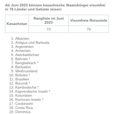
Ab Juni 2023 können kasachische Staatsbürger visumfrei
in 76 Länder und Gebiete reisen:
Rangliste im Juni
Visumfreie Reiseziele
2023
Kasachstan
73
76
Albanien
Antigua und Barbuda
Argentinien
Armenien
Aserbaidschan
Bahrain *
Bangladesch *
Barbados
Weißrussland
Bolivien *
Brasilien
Burundi *
Kambodscha *
Kapverdische Inseln *
Kolumbien
Komoren-Inseln *
Cookinseln
Costa Rica
Dominica