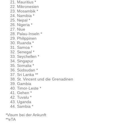
Mauritius *
Mikronesien
Mosambik *
Namibia *
Nepal *
Nigeria *
Niue
Palau-Inseln *
Philippinen
Ruanda *
Samoa *
Senegal *
Seychellen *
Singapur
Somalia *
Südsudan *
Sri Lanka **
St. Vincent und die Grenadinen
Gambia
Timor-Leste *
Gehen *
Tuvalu *
Uganda
Sambia *
*Visum bei der Ankunft
**eTA