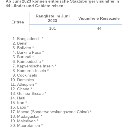
Ab Juni 2023 können eritreische Staatsbürger visumfrei in
44 Länder und Gebiete reisen:
Rangliste im Juni
Visumfreie Reiseziele
2023
Eritrea
101
44
Bangladesch *
Benin
Bolivien *
Burkina Faso *
Burundi *
Kambodscha *
Kapverdische Inseln *
Komoren-Inseln *
Cookinseln
Dominica
Äthiopien *
Ghana *
Guinea-Bissau *
Haiti
Iran *
Laos *
Macao (Sonderverwaltungszone China) *
Madagaskar *
Malediven *
Mauretanien *