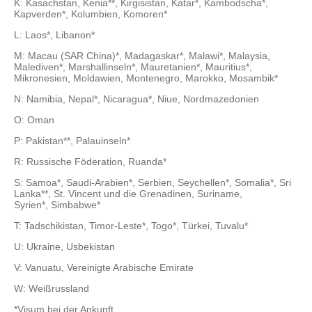
K: Kasachstan, Kenia**, Kirgisistan, Katar*, Kambodscha*,
Kapverden*, Kolumbien, Komoren*
L: Laos*, Libanon*
M: Macau (SAR China)*, Madagaskar*, Malawi*, Malaysia,
Malediven*, Marshallinseln*, Mauretanien*, Mauritius*,
Mikronesien, Moldawien, Montenegro, Marokko, Mosambik*
N: Namibia, Nepal*, Nicaragua*, Niue, Nordmazedonien
O: Oman
P: Pakistan**, Palauinseln*
R: Russische Föderation, Ruanda*
S: Samoa*, Saudi-Arabien*, Serbien, Seychellen*, Somalia*, Sri
Lanka**, St. Vincent und die Grenadinen, Suriname,
Syrien*, Simbabwe*
T: Tadschikistan, Timor-Leste*, Togo*, Türkei, Tuvalu*
U: Ukraine, Usbekistan
V: Vanuatu, Vereinigte Arabische Emirate
W: Weißrussland
*Visum bei der Ankunft